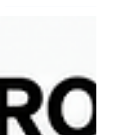
grimpent, notre corps perd rapidement de l'eau et
des sels minéraux essentiels. Sans une hydratation
adéquate, les risques de déshydratation, de coups
de chaleur et d'autres troubles liés à la chaleur
augmentent considérablement. L'hydratation est
cruciale en période de chaleur, il faut donc rester
bien hydraté ! Pourquoi l'hydratation est vitale en cas
de fortes chaleurs