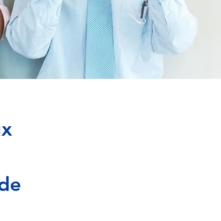
ux
 de