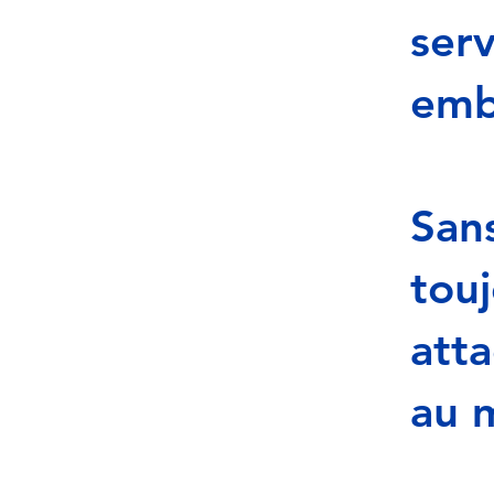
serv
emb
Sans
touj
atta
au 