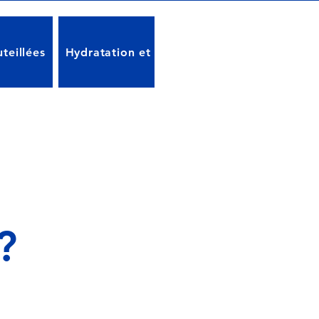
teillées
Hydratation et Santé
Réglementations e
?