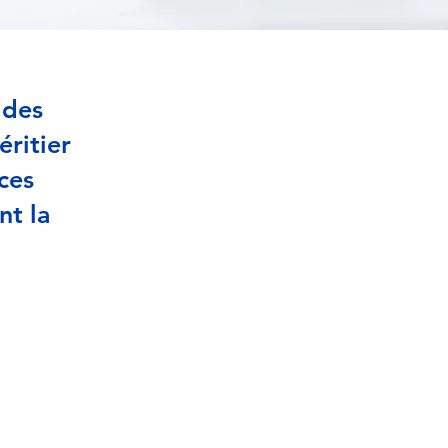
 des
éritier
ces
nt la