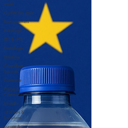
santé
Qualité des eaux
Environnement
Recyclage
PET & rPET
Emballages
Pollutions
Contrôle et
Sécurité
Economie
Presse &
Communication
Infolettre
SESEMN &
Institutions
Europe &