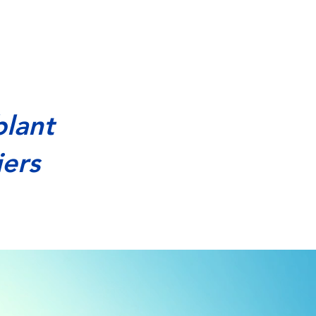
blant
iers