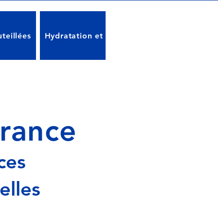
teillées
Hydratation et Santé
Réglementations e
France
ces
elles