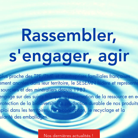
Rassembler,
s'engager, agir
plus proche des TPE/PME et d’entreprises familiales françaises
tement ancrées dans leur territoire, le SESEMN fédère et représent
 sourciers et des minéraliers depuis 1983.
s’engage sur des sujets tels que la préservation de la ressource en 
protection de la biodiversité, la production durable de nos produits
ploi dans les territoires, l’éco-conception, le recyclage et la
cularité des emballages.
Nos dernières actualités !