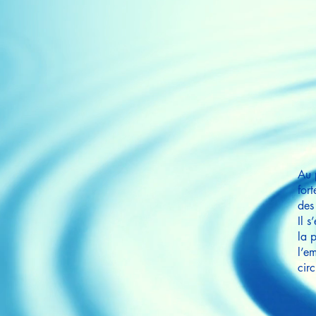
Au 
for
des
Il 
la 
l’em
cir