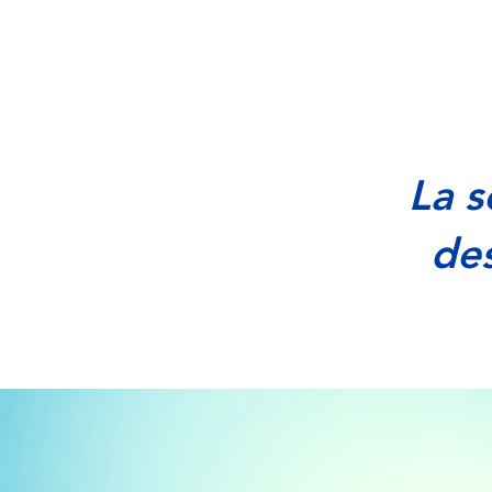
La s
des