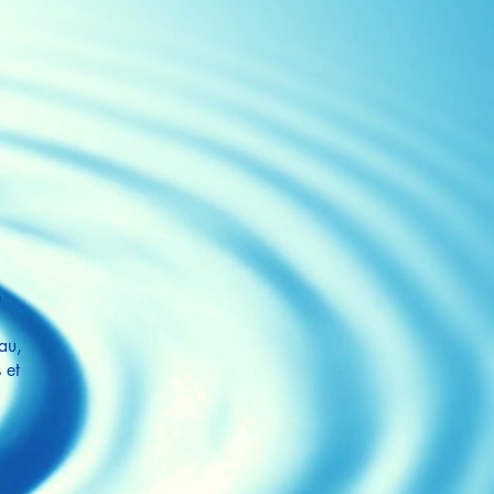
e
eau,
 et