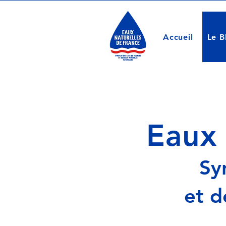
Accueil
Le B
Eaux 
Sy
et d