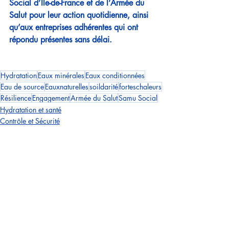
Social d’Île-de-France et de l’Armée du 
Salut pour leur action quotidienne, ainsi 
qu’aux entreprises adhérentes qui ont 
répondu présentes sans délai.
Hydratation
Eaux minérales
Eaux conditionnées
Eau de source
Eauxnaturelles
soildarité
forteschaleurs
Résilience
Engagement
Armée du Salut
Samu Social
Hydratation et santé
Contrôle et Sécurité
Qualité des eaux
Posts récents
Voir tout