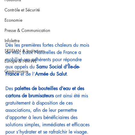
Contrôle et Sécurité
Economie
Presse & Communication
Infolettre
Dès les premières fortes chaleurs du mois 
SESEMN & Institutions
de mai, Eaux Naturelles de France a 
mobilisé ses adhérents pour répondre 
Europe & NMWE
aux appels du 
Samu Social d’Île-de-
Gastronomie
France
 et de l’
Armée du Salut
.
Des 
palettes de bouteilles d’eau et des 
cartons de brumisateurs
 ont ainsi été mis 
gratuitement à disposition de ces 
associations, afin de leur permettre 
d’apporter à leurs bénéficiaires des 
solutions simples, immédiates et efficaces 
pour s’hydrater et se rafraîchir le visage.