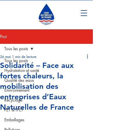
Post
Tous les posts
26 mai
1 min de lecture
Tous les posts
Solidarité – Face aux
Hydratation et santé
fortes chaleurs, la
Qualité des eaux
mobilisation des
Environnement
entreprises d’Eaux
Recyclage
Naturelles de France
PET & rPET
Emballages
Pollutions