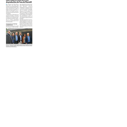
Eaux minérales
Eaux conditionnées
Eaux de sources
Eau de source
Territoires
Protection de la ressource
Plancoët
Bretagne
Impluvium
Gestion durable
Ouest France
Le Télégramme
Hydratation et santé
Qualité des eaux
Environnement