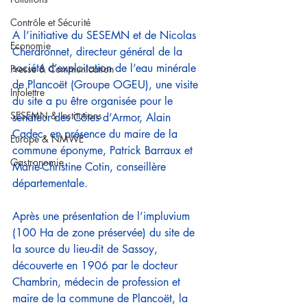
Contrôle et Sécurité
A l’initiative du SESEMN et de Nicolas 
Economie
Cherdronnet, directeur général de la 
société d’exploitation de l’eau minérale 
Presse & Communication
de Plancoët (Groupe OGEU), une visite 
Infolettre
du site a pu être organisée pour le 
SESEMN & Institutions
sénateur des Côtes d’Armor, Alain 
Cadec, en présence du maire de la 
Europe & NMWE
commune éponyme, Patrick Barraux et 
Gastronomie
Marie-Christine Cotin, conseillère 
départementale.
Après une présentation de l’impluvium 
(100 Ha de zone préservée) du site de 
la source du lieu-dit de Sassoy, 
découverte en 1906 par le docteur 
Chambrin, médecin de profession et 
maire de la commune de Plancoët, la 