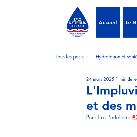
Accueil
Le B
Tous les posts
Hydratation et sant
24 mars 2025
1 min de le
Pollutions
Contrôle et Sécuri
L'Impluvi
et des m
Europe & NMWE
Gastrono
Pour lire l'infolettre 
#