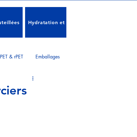
teillées
Hydratation et Santé
Réglementations e
PET & rPET
Emballages
SESEMN & Institutions
ciers