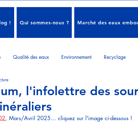
log !
Qui sommes-nous ?
Marché des eaux embou
é
Qualité des eaux
Environnement
Recyclage
cture
té
Economie
Presse & Communication
Infolettre
um, l'infolettre des sour
inéraliers
mie
02
, Mars/Avril 2025... cliquez sur l'image ci-dessous !